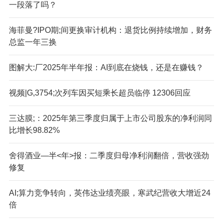
一段落了吗？
海菲曼?IPO期;间更换审计机构：退货比例持续增加，财务
总监一年三换
图解大:厂2025年半年报：AI到底在烧钱，还是在赚钱？
视频|G,3754;次列车因买短乘长超员临停 12306回应
三达膜;：2025年第三季度归属于上市公司股东的净利润同
比增长98.82%
舍得酒业—半<年>报：二季度归母净利润翻倍，营收强劲
修复
AI;算力竞争转向，英伟达业绩亮眼，寒武纪营收大增近24
倍