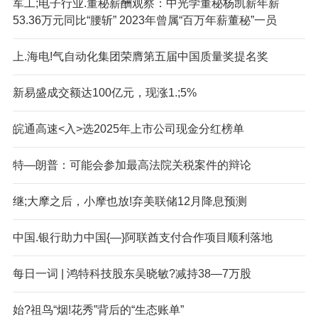
军工;电子行业.董秘薪酬观察：中光学董秘杨凯薪年薪
53.36万元同比“腰斩” 2023年曾属“百万年薪董秘”一员
上.海电!气自动化集团荣膺第五届中国质量奖提名奖
新易盛成交额达100亿元，现涨1.;5%
皖通高速<入>选2025年上市公司现金分红榜单
特—朗普：可能会参加最高法院关税案件的辩论
继;大摩之后，小摩也放!弃美联储12月降息预测
中国.银行助力中国{—}阿联酋支付合作项目顺利落地
每日一词 | 鸿特科技股东吴晓敏?减持38—7万股
始?祖鸟“烟!花秀”背后的“生态账单”