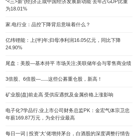
“<三>新”{经}济正成中国经济发展新动能 去年占GDP比重
为18.01%
家.电行业：品控下降背后意味着什么？
亿纬锂能：上{半}年;归母净利润16.05亿元，同比下降
24.90%
尾盘：美股—基本持平 市场关注;美联储年会与零售商业绩
3倍股、6倍股—......这些公募重仓股，新高！
矿业股{盘}前走高 受供应遇扰及金属价格上涨影响
电子化?学品行.业上市公司财务总监PK：金宏气体宗卫忠
年薪169.87万元，为全行业最高
每日一词 | 投资‘大’佬增持茅台，白酒股的深度调整行情告