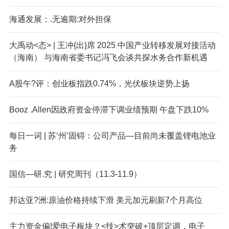
海通发展：.无逾期:对外担保
大禹动<态> | 王冲{出}席 2025 中国产业转移发展对接活动
（海南） 与海南省委书记冯飞会谈共探水务合作新机遇
A股午?评：创业板指跌0.74%，光伏板块逆势上扬
Booz .Allen因政府资金停滞下调业绩预期 午盘下跌10%
每日一词 | 苏‘州’固锝：公司产品—目前尚未覆盖锂电池业
务
国信—研.究 | 研究周刊（11.3-11.9）
邦达亚?洲:原油价格持续下滑 美元加元刷新7个月高位
主力资金偏!爱电子板块？<技>术突破+顶层定调，电子