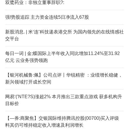
双鹭药业：非独立董事辞职?:
强!势股追踪 主力资金连续5日净流入67股
新股消息. | 米‘连’科技递表港交所 为国内领先的在线情感社
交平台
每日一词 | 金;蝶国际上半年收入同比增加11.24%至31.92
亿元 云业务强势领跑
【银河机械鲁:佩】公司点评丨华锐精密 ：业绩增长稳健，
新兴领域打开成长空间
网易‘(’NTE?S)涨超2% 本月推出三款重点游戏 获多机构升
目标价
【—券:商聚焦】交银国际维持腾讯控股(00700)买入评级
料其仍可维持稳定收入增速及利润增长