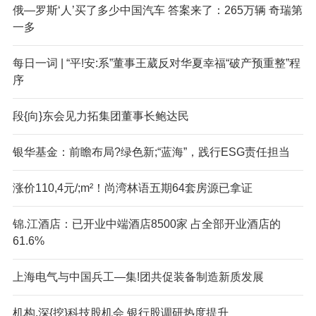
俄—罗斯‘人’买了多少中国汽车 答案来了：265万辆 奇瑞第
一多
每日一词 | “平!安:系”董事王葳反对华夏幸福“破产预重整”程
序
段{向}东会见力拓集团董事长鲍达民
银华基金：前瞻布局?绿色新;“蓝海”，践行ESG责任担当
涨价110,4元/;m²！尚湾林语五期64套房源已拿证
锦.江酒店：已开业中端酒店8500家 占全部开业酒店的
61.6%
上海电气与中国兵工—集!团共促装备制造新质发展
机构,深{挖}科技股机会 银行股调研热度提升