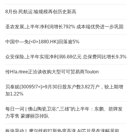
8月份.民航运:输规模再创历史新高
圣农发展,上半年净利润增长792% 成本端优势进一步巩固
中国中—免(<0>1880.HK)回落逾5%
众安保险,上半年实现净利润6.68亿元 总保费同比增长9.3%
传H!a.rtree正洽谈收购大型可可贸易商Touton
贝泰妮(30095!7<)>9月30日股东户数3.82万户，较上期增
加1.22%
每日一词 | 佛山陶瓷卫浴;“,三雄”的上半年：东鹏、箭牌发
力零售 蒙娜丽莎掉队
板块异动 | .摩尔线程打新热度高涨 AI芯片早盘涨幅居前