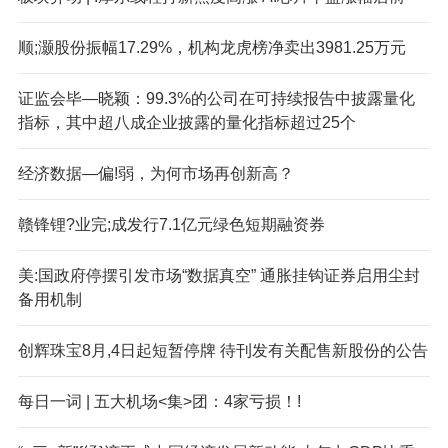
顺;灏股份振幅17.29%，机构龙虎榜净卖出3981.25万元
证监会毕—晓颖：99.3%的公司在可持续报告中披露量化
指标，其中超八成企业披露的量化指标超过25个
经济数据—偏!弱，为何市场再创新高？
赣锋锂?业完;成发行7.1亿元绿色短期融资券
美:国政府停摆引发市场“数据真空” 通胀挂钩证券启用尘封
备用机制
创辉珠宝8月,4日起短暂停牌 待刊发有关配售新股份的公告
每日一词 | 五大机场<集>团：4家亏损！!