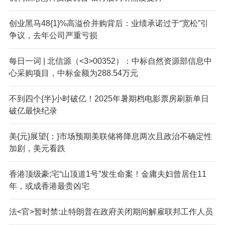
创业黑马48{1}%高溢价并购背后：业绩承诺过于“宽松”引
争议，去年公司严重亏损
每日一词 | 北信源（<3>00352）：中标自然资源部信息中
心采购项目，中标金额为288.54万元
不到四个{半}小时破亿！2025年暑期档电影票房刷新单日
破亿最快纪录
美{元}展望{：}市场预期美联储将降息两次且政治不确定性
加剧，美元看跌
香港顶级豪;宅“山顶道1号”发生命案！金庸夫妇曾居住11
年，或成香港最贵凶宅
法<官>暂时禁:止特朗普在政府关闭期间解雇联邦工作人员