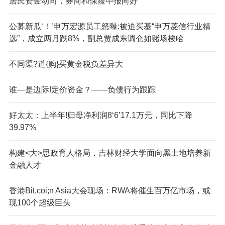
居民资金动向，券商和保险中报向好
公募新瓜‘！’申万宏源员工怒曝:被迫买基“申万菱信行业精
选”，成立两月跌8%，副总贾成东调仓如赌场梭哈
不同渠?道{购}买黄金税负差异大
谁—是边际!定价资金？——负债行为跟踪
好太太：上半年!归母净利润8‘6’17.1万元，同比下降
39.97%
构建<大>思政育人格局，吉林财经大学面向黑土地培养新
金融人才
香港Bit,coi;n Asia大会现场：RWA将催生百万亿市场，或
现100个超级巨头