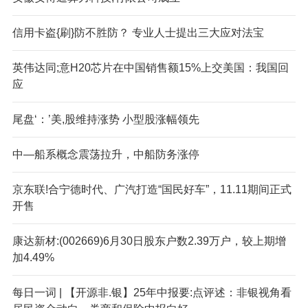
信用卡盗{刷}防不胜防？ 专业人士提出三大应对法宝
英伟达同;意H20芯片在中国销售额15%上交美国：我国回
应
尾盘‘：’美,股维持涨势 小型股涨幅领先
中—船系概念震荡拉升，中船防务涨停
京东联!合宁德时代、广汽打造“国民好车”，11.11期间正式
开售
康达新材:(002669)6月30日股东户数2.39万户，较上期增
加4.49%
每日一词 | 【开源非.银】25年中报要:点评述：非银视角看