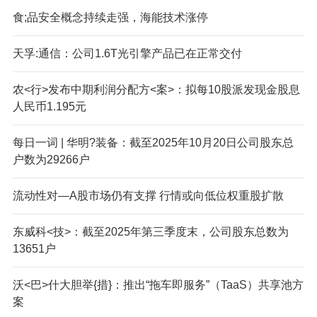
食;品安全概念持续走强，海能技术涨停
天孚:通信：公司1.6T光引擎产品已在正常交付
农<行>发布中期利润分配方<案>：拟每10股派发现金股息
人民币1.195元
每日一词 | 华明?装备：截至2025年10月20日公司股东总
户数为29266户
流动性对—A股市场仍有支撑 行情或向低位权重股扩散
东威科<技>：截至2025年第三季度末，公司股东总数为
13651户
沃<巴>什大胆举{措}：推出“拖车即服务”（TaaS）共享池方
案