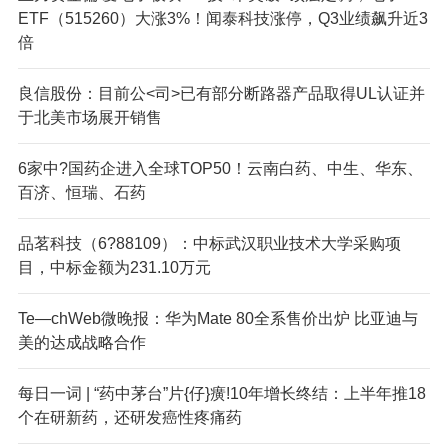
ETF（515260）大涨3%！闻泰科技涨停，Q3业绩飙升近3
倍
良信股份：目前公<司>已有部分断路器产品取得UL认证并
于北美市场展开销售
6家中?国药企进入全球TOP50！云南白药、中生、华东、
百济、恒瑞、石药
品茗科技（6?88109）：中标武汉职业技术大学采购项
目，中标金额为231.10万元
Te—chWeb微晚报：华为Mate 80全系售价出炉 比亚迪与
美的达成战略合作
每日一词 | “药中茅台”片{仔}癀!10年增长终结：上半年推18
个在研新药，还研发癌性疼痛药