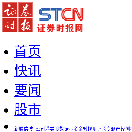
首页
快讯
要闻
股市
新股
信披+
公司
港美股
数据
基金
金融
视听
评论
专题
产经
创