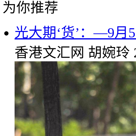
为你推荐
光大期‘货’：—9月
香港文汇网
胡婉玲