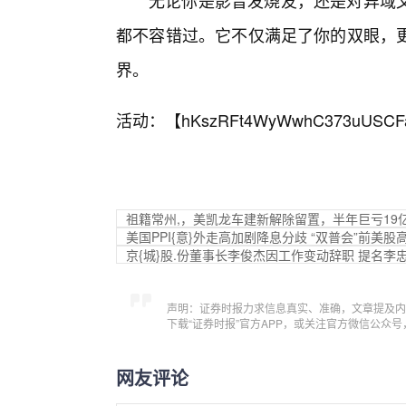
无论你是影音发烧友，还是对异域
都不容错过。它不仅满足了你的双眼，
界。
活动：【
hKszRFt4WyWwhC373uUSCF
祖籍常州,，美凯龙车建新解除留置，半年巨亏19
美国PPI{意}外走高加剧降息分歧 “双普会”前美股
京{城}股.份董事长李俊杰因工作变动辞职 提名李
声明：证券时报力求信息真实、准确，文章提及内
下载“证券时报”官方APP，或关注官方微信公众
网友评论