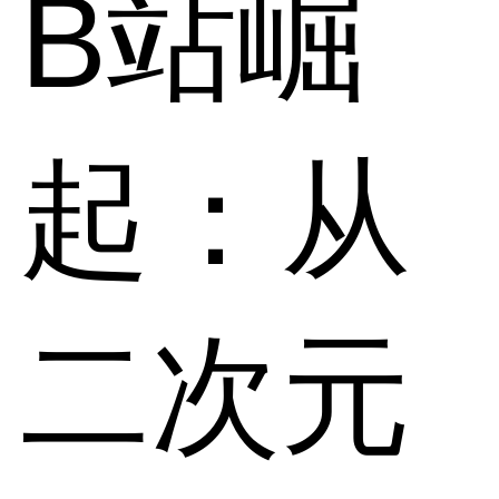
B站崛
起：从
二次元