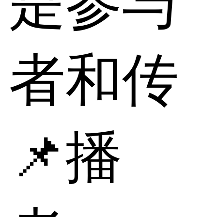
是参与
者和传
📌播