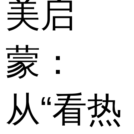
美启
蒙：
从“看热