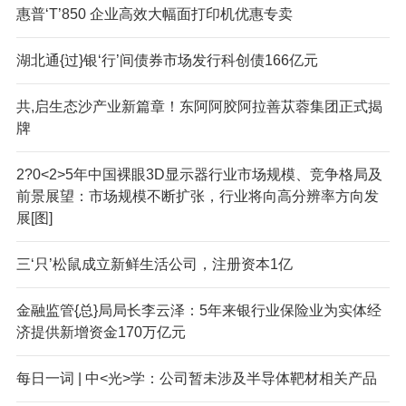
惠普‘T’850 企业高效大幅面打印机优惠专卖
湖北通{过}银‘行’间债券市场发行科创债166亿元
共,启生态沙产业新篇章！东阿阿胶阿拉善苁蓉集团正式揭
牌
2?0<2>5年中国裸眼3D显示器行业市场规模、竞争格局及
前景展望：市场规模不断扩张，行业将向高分辨率方向发
展[图]
三‘只’松鼠成立新鲜生活公司，注册资本1亿
金融监管{总}局局长李云泽：5年来银行业保险业为实体经
济提供新增资金170万亿元
每日一词 | 中<光>学：公司暂未涉及半导体靶材相关产品