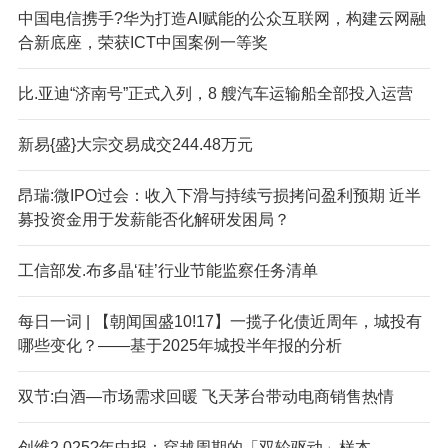
中国电信携手?华为打造AI赋能的公众互联网，构建云网融
合新底座，荣获ICT中国案例一等奖
比.亚迪“济南号”正式入列，8 艘汽车运输船全部投入运营
新易{盛}大宗交易成交244.48万元
昂瑞:微IPO过会：收入下滑与持续亏损拷问盈利预期 近半
募投资金用于发薪能否化解研发困局？
工信部发.布多晶‘硅’行业节能监察任务清单
每日一词 | 【朝闻国盛10!17】一揽子化债近周年，城投有
哪些变化？——基于2025年城投半年报的分析
双节:白酒—市场需求回暖 飞天茅台带动电商销售热情
创维2,025?年中报：穿越周期的「双轮驱动」样本