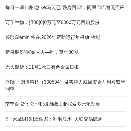
每日一词 | 消<息>称马云已“强势回归”，阿里巴巴暂无回应
万孚生物：拟30{0}0万元至6000万元回购股份
谷歌G!emini将在,2026年帮助运行苹果siri功能
新泉股份‘创’始人去—世，享年80岁
光大期货：11月1:4;日有色金属日报
立!案！朗进科技（300594）及实控人或因资金占用被监管
调查
南宁百,货：公司积极围绕主业探索多元化发展
S!T天圣财{务}造假案：利润注水+关联交易隐身