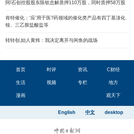
阿!石创控股股东陈钦忠解质押110万股，同时质押58万股
肯特催化：‘应’用于医?药领域的催化类产品有四丁基溴化
铵、三乙胺盐酸盐等
转转创,始人黄炜：我决定离开与闲鱼的战场
首页
时评
资讯
C财经
生活
视频
专栏
地方
漫画
观天下
English
中文
desktop