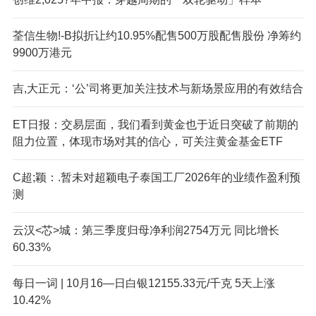
荃信生物!-B拟折让约10.95%配售500万股配售股份 净筹约
9900万港元
吉,大正元：‘公’司将更加关注技术与新场景应用的有效结合
ET
日报：交易层面，我们看到黄金也于近日突破了前期的
阻力位置，体现市场对其的信心，可关注黄金基金ETF
C超;颖：.暂未对超颖电子泰国工厂2026年的业绩作盈利预
测
云汉<芯>城：第三季度归母净利润2754万元 同比增长
60.33%
每日一词 | 10月16—日白银12155.33元/千克 5天上涨
10.42%