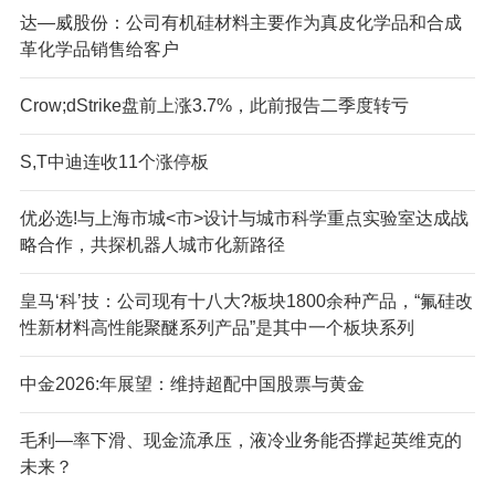
达—威股份：公司有机硅材料主要作为真皮化学品和合成
革化学品销售给客户
Crow;dStrike盘前上涨3.7%，此前报告二季度转亏
S,T中迪连收11个涨停板
优必选!与上海市城<市>设计与城市科学重点实验室达成战
略合作，共探机器人城市化新路径
皇马‘科’技：公司现有十八大?板块1800余种产品，“氟硅改
性新材料高性能聚醚系列产品”是其中一个板块系列
中金2026:年展望：维持超配中国股票与黄金
毛利—率下滑、现金流承压，液冷业务能否撑起英维克的
未来？