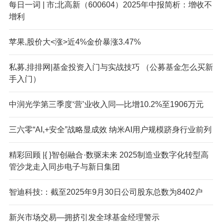
每日一词 | 市;北高新（600604）2025年中报简析：增收不
增利
苹果,股价大<涨>近4%金价暴涨3.47%
私募,排排网|基金投资入门与实战技巧 （公募基金怎么买新
手入门）
中润光学第三季度‘营’业收入同—比增10.2%至1906万元
三六零“AI,+安全”战略显成效 纳米AI用户规模跻身行业前列
精彩回顾 |{ }智创融合·数驱未来 2025制造业数字化转型高
管沙龙走入同步电子与新日集团
智迪科技:：截至2025年9月30日公司股东总数为8402户
新兴市场交易—拥挤引发全球基金经理警示