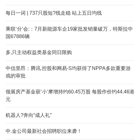
每日一词 | 737只股短?线走稳 站上五日均线
乘联‘分’会:：7月新能源车企19家批发销量破万，特斯拉中
国67886辆
多,只主动权益类基金同日限购
中信里昂：腾讯.控股和网易-S均获得了NPPA多款重要游
戏的审批
领展房产基金获‘小’摩增持约60.45万股 每股作价约44.46港
元
机器人?奔向“成人礼”
中.金公司最新社会招聘职位来袭！