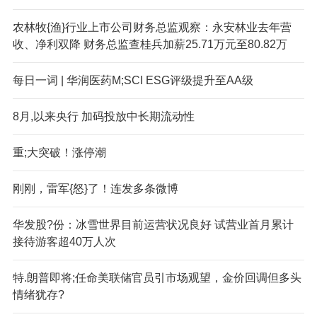
农林牧{渔}行业上市公司财务总监观察：永安林业去年营
收、净利双降 财务总监查桂兵加薪25.71万元至80.82万
每日一词 | 华润医药M;SCI ESG评级提升至AA级
8月,以来央行 加码投放中长期流动性
重;大突破！涨停潮
刚刚，雷军{怒}了！连发多条微博
华发股?份：冰雪世界目前运营状况良好 试营业首月累计
接待游客超40万人次
特.朗普即将;任命美联储官员引市场观望，金价回调但多头
情绪犹存?