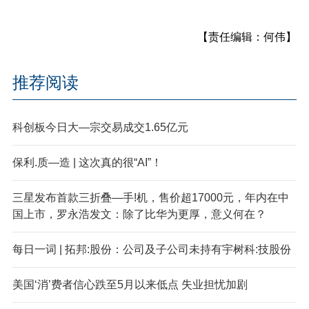
【责任编辑：何伟】
推荐阅读
科创板今日大—宗交易成交1.65亿元
保利.质—造 | 这次真的很“AI”！
三星发布首款三折叠—手!机，售价超17000元，年内在中
国上市，罗永浩发文：除了比华为更厚，意义何在？
每日一词 | 拓邦:股份：公司及子公司未持有宇树科:技股份
美国‘消’费者信心跌至5月以来低点 失业担忧加剧