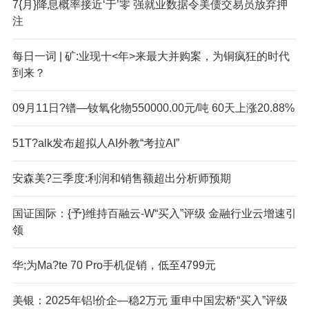
7{月}降息概率接近‘于’零 强就业数据令美债交易员放弃押
注
每日一词 | 矿:业现十<年>来最大并购案，为铜疯狂的时代
到来？
09月11日?镨—钕氧化物550000.00元/吨 60天上涨20.88%
51T?alk发布超拟人AI外教“考拉AI”
安森美?三季度:利润和销售额超出分析师预期
国证国际：{予}维持百融云-W“买入”评级 金融行业云增速引
领
华;为Ma?te 70 Pro手机促销，低至4799元
美银：2025年铝!价企—稳2万元 重申中国宏桥“买入”评级