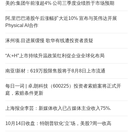
美的:集团午前涨超4% 公司三季度业绩胜于市场预期
阿,里巴巴港股午后涨幅扩大近10% 宣布与英伟达开展
Physical AI合作
涿州项.目进展缓慢 歌华有线遭投资者质疑
“A:+H”上市持续升温政策红利促企业全球化布局
南亚!新材：619万股限售股将于8月8日上市流通
每日一词 | 卓,朗科技（600225）投资者索赔案将正式开
庭，索赔条件更新
上海报业李芸：新媒体收入已占媒体主业收入75%.
10月14日收盘：特朗普软化‘立’场，美股?周一收高