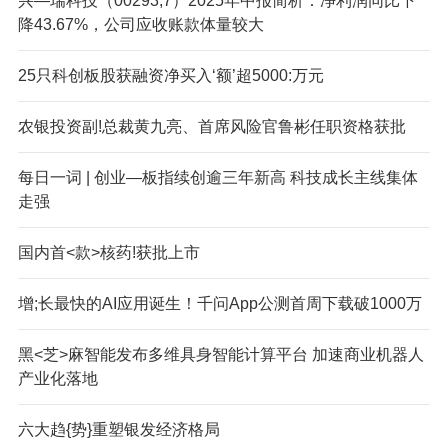
兴—瑞科技（00293;7）2025年中报简析：净利润同比下
降43.67%，公司应收账款体量较大
25只科创板股获融资净买入‘额’超5000:万元
农银投资副!总裁黄九亮、首席风险官鲁彬任职资格获批
每日一词 | 创业—板指续创逾三年新高 科技成长主线集体
走强
国内首<款>核药!获批上市
增;长最快的AI应用诞生！千问App公测首周下载破1000万
黑<芝>麻智能发布多维具身智能计算平台 加速商业机器人
产业化落地
六大趋{势}重塑银发经济格局