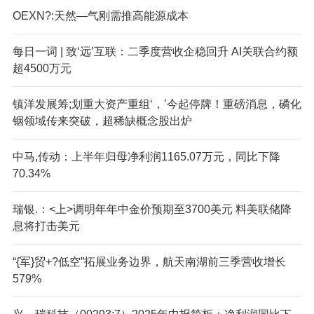
OEXN?:天然—气刚需推高能源成本
每日一词 | 致‘远’互联：二季度营收企稳回升 AI关联合约额
超4500万元
镇洋发展筹;划重大资产重组‘，’今起停牌！重磅消息，磷化
铟领域传来突破，超稀缺概念股出炉
中马,传动：上半年归母净利润1165.07万元，同比下降
70.34%
瑞银.：<上>调明年年中金价预期至3700美元 料美联储降
息将打击美元
“{军}贸+?低空”拓展业务边界，航天南湖前三季营收增长
579%