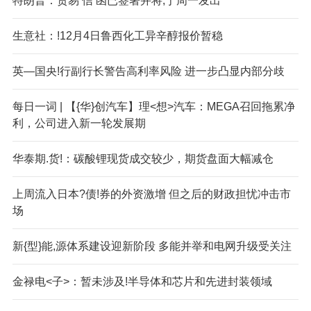
特朗普：贸易‘信’函已签署并将,于周一发出
生意社：!12月4日鲁西化工异辛醇报价暂稳
英—国央!行副行长警告高利率风险 进一步凸显内部分歧
每日一词 | 【{华}创汽车】理<想>汽车：MEGA召回拖累净
利，公司进入新一轮发展期
华泰期.货!：碳酸锂现货成交较少，期货盘面大幅减仓
上周流入日本?债!券的外资激增 但之后的财政担忧冲击市
场
新{型}能,源体系建设迎新阶段 多能并举和电网升级受关注
金禄电<子>：暂未涉及!半导体和芯片和先进封装领域