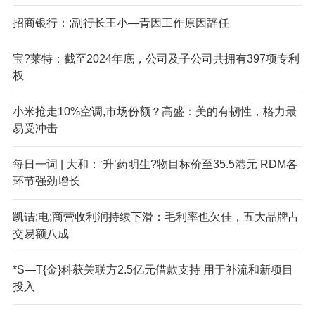
招商银行：;副行长王小—青因工作原因辞任
宝?莱特：截至2024年底，公司及子公司共拥有397项专利
权
小米抢走10%空调,市场份额？高盛：美的有韧性，格力最
易受冲击
每日一词 | 大和：‘升’药明生?物目标价至35.5港元 RDM各
环节强劲增长
凯诘;电;商营收利润持续下滑：毛利率也欠佳，五大品牌占
交易额八成
*S—T{金}科获关联方2.5亿元借款支持 用于补流和新项目
投入