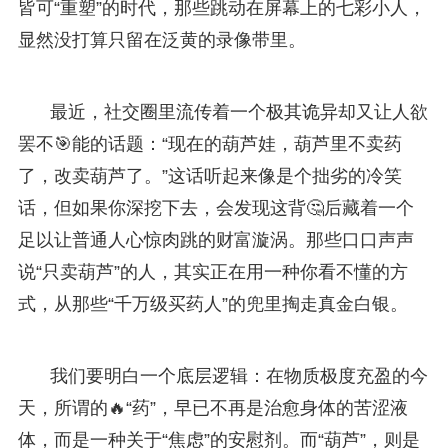
皆可“重塑”的时代，那些跳动在屏幕上的七彩小人，
显然没打算只留在泛黄的录像带里。
最近，社交圈里流传着一个极其诡异却又让人欲
罢不🎯能的话题：“现在的葫芦娃，葫芦里不卖药
了，改卖葫芦了。”这话听起来像是个拙劣的冷笑
话，但如果你深挖下去，会发现这背🤔后藏着一个
足以让普通人心惊肉跳的财富漩涡。那些口口声声
说“只卖葫芦”的人，其实正在用一种你看不懂的方
式，从那些“千万级买药人”的兜里掏走真金白银。
我们要明白一个底层逻辑：在物质极度充盈的今
天，所谓的🔥“药”，早已不再是治愈身体的苦涩液
体，而是一种关于“焦虑”的安慰剂。而“葫芦”，则是