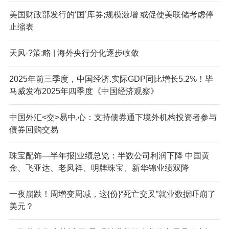
美国财政部发行的‘国’库券;规模激增 或促使美联储考虑停
止缩表
天风·?策:略 | 海外央行分化逐步收敛
2025年前三季度，中国经济.实际GDP同比增长5.2%！毕
马威发布2025年四季度《中国经济观察》
中国外汇<交>易中,心：支持债券通下境外机构投资者参与
债券回购交易
珠宝配饰—半年报|业绩总览：半数公司利润下降 中国黄
金、飞亚达、老凤祥、明牌珠宝、新华锦业绩双降
一夜崩跌！周增变周减，这{份}“死亡交叉”就业数据吓崩了
美元？